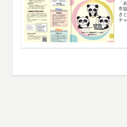
「
市
き
チ
ジ事