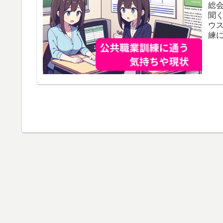
総
聞
ウ
練
況に